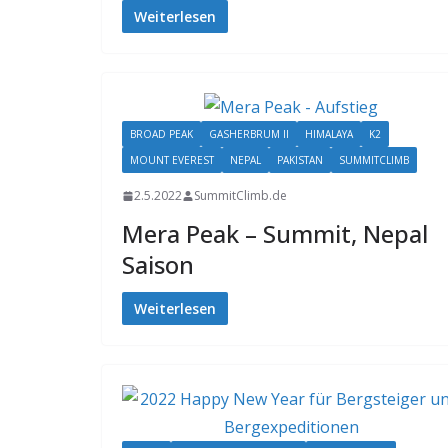
Weiterlesen
BROAD PEAK
GASHERBRUM II
HIMALAYA
K2
MOUNT EVEREST
NEPAL
PAKISTAN
SUMMITCLIMB
2.5.2022
SummitClimb.de
Mera Peak – Summit, Nepal
Saison
Weiterlesen