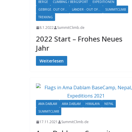
BERGE
CLIMBING / BERGSPORT
EXPEDITIONEN
GEBIRGE. OUT OF...
LÄNDER - OUT OF...
SUMMITCLIMB
TREKKING
8.1.2022
SummitClimb.de
2022 Start – Frohes Neues
Jahr
Weiterlesen
AMA DABLAM
AMA DABLAM
HIMALAYA
NEPAL
SUMMITCLIMB
17.11.2021
SummitClimb.de