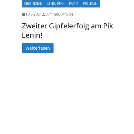
KIRGISISTAN
LENIN PEAK
PAMIR
PIK LENIN
10.8.2021
SummitClimb.de
Zweiter Gipfelerfolg am Pik
Lenin!
Weiterlesen