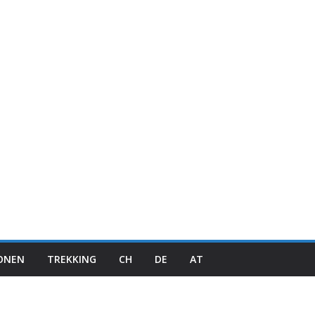
IONEN
TREKKING
CH
DE
AT