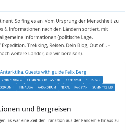
ntinent. So fing es an. Vom Ursprung der Menschheit zu
 & Informationen nach den Ländern sortiert, mit
allgemeine Informationen (politische Lage,
pedition, Trekking, Reisen. Dein Blog, Out of… –
noch weitere Länder, die wir bereisen).
CHIMBORAZO
CLIMBING / BERGSPORT
COTOPAXI
ECUADOR
RBRUM II
HIMALAYA
KARAKORUM
NEPAL
PAKISTAN
SUMMITCLIMB
tionen und Bergreisen
ngen. Es war eine Zeit der Transition aus der Pandemie hinaus zu