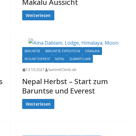
Makalu Aussicht
Weiterlesen
BARUNTSE
BARUNTSE EXPEDITION
HIMALAYA
MOUNT EVEREST
NEPAL
SUMMITCLIMB
13.10.2021
SummitClimb.de
s
Nepal Herbst – Start zum
Baruntse und Everest
Weiterlesen