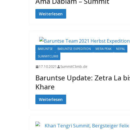
Ama Dablam – Summit
Weiterlesen
BARUNTSE
BARUNTSE EXPEDITION
MERA PEAK
NEPAL
SUMMITCLIMB
17.10.2021
SummitClimb.de
Baruntse Update: Zetra La bi
Khare
Weiterlesen