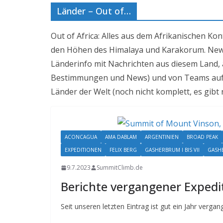
Länder – Out of…
Out of Africa: Alles aus dem Afrikanischen Ko
den Höhen des Himalaya und Karakorum. News
Länderinfo mit Nachrichten aus diesem Land, 
Bestimmungen und News) und von Teams auf Ex
Länder der Welt (noch nicht komplett, es gibt 
ACONCAGUA
AMA DABLAM
ARGENTINIEN
BROAD PEAK
EXPEDITIONEN
FELIX BERG
GASHERBRUM I BIS VII
GASHE
9.7.2023
SummitClimb.de
Berichte vergangener Expedi
Seit unseren letzten Eintrag ist gut ein Jahr verga