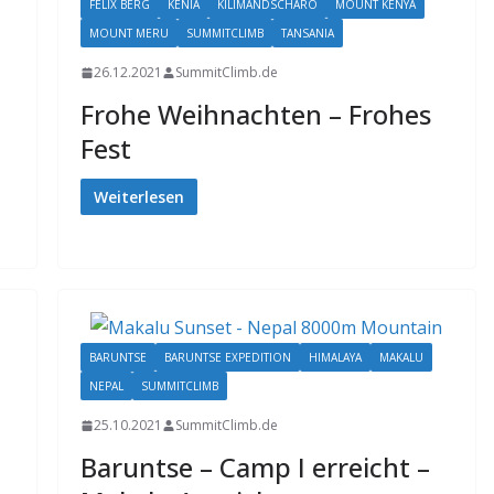
FELIX BERG
KENIA
KILIMANDSCHARO
MOUNT KENYA
MOUNT MERU
SUMMITCLIMB
TANSANIA
26.12.2021
SummitClimb.de
Frohe Weihnachten – Frohes
Fest
Weiterlesen
BARUNTSE
BARUNTSE EXPEDITION
HIMALAYA
MAKALU
NEPAL
SUMMITCLIMB
25.10.2021
SummitClimb.de
Baruntse – Camp I erreicht –