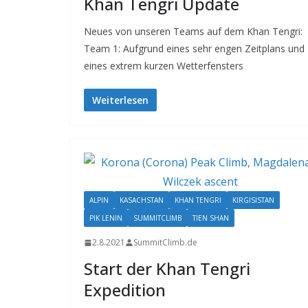
Khan Tengri Update
Neues von unseren Teams auf dem Khan Tengri:
Team 1: Aufgrund eines sehr engen Zeitplans und
eines extrem kurzen Wetterfensters
Weiterlesen
ALPIN
KASACHSTAN
KHAN TENGRI
KIRGISISTAN
PIK LENIN
SUMMITCLIMB
TIEN SHAN
2.8.2021
SummitClimb.de
Start der Khan Tengri
Expedition