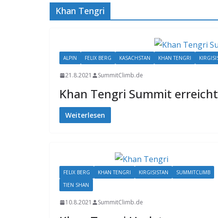
Khan Tengri
ALPIN
FELIX BERG
KASACHSTAN
KHAN TENGRI
KIRGISI
21.8.2021
SummitClimb.de
Khan Tengri Summit erreicht
Weiterlesen
FELIX BERG
KHAN TENGRI
KIRGISISTAN
SUMMITCLIMB
TIEN SHAN
10.8.2021
SummitClimb.de