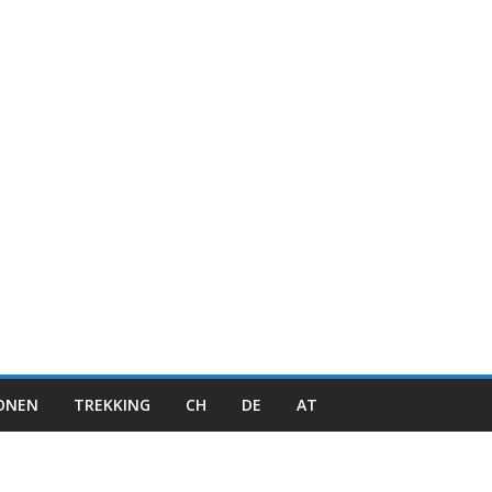
IONEN
TREKKING
CH
DE
AT