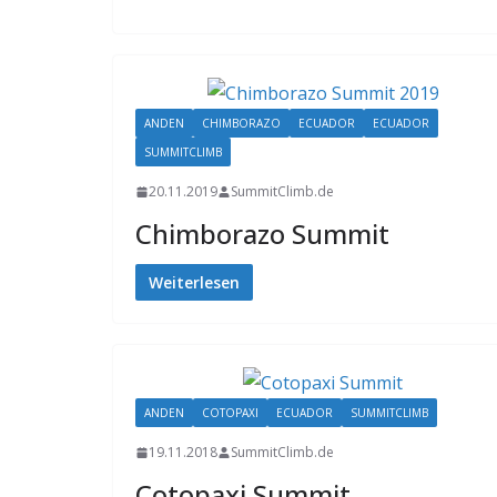
ANDEN
CHIMBORAZO
ECUADOR
ECUADOR
SUMMITCLIMB
20.11.2019
SummitClimb.de
Chimborazo Summit
Weiterlesen
ANDEN
COTOPAXI
ECUADOR
SUMMITCLIMB
19.11.2018
SummitClimb.de
Cotopaxi Summit