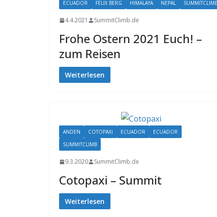
ECUADOR
FELIX BERG
HIMALAYA
NEPAL
SUMMITCLIM
4.4.2021
SummitClimb.de
Frohe Ostern 2021 Euch! –
zum Reisen
Weiterlesen
ANDEN
COTOPAXI
ECUADOR
ECUADOR
SUMMITCLIMB
9.3.2020
SummitClimb.de
Cotopaxi – Summit
Weiterlesen