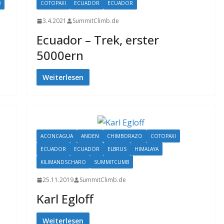
B
COTOPAXI
ECUADOR
ECUADOR
3.4.2021
SummitClimb.de
Ecuador – Trek, erster
5000ern
Weiterlesen
ACONCAGUA
ANDEN
CHIMBORAZO
COTOPAXI
ECUADOR
ECUADOR
ELBRUS
HIMALAYA
KILIMANDSCHARO
SUMMITCLIMB
25.11.2019
SummitClimb.de
Karl Egloff
Weiterlesen