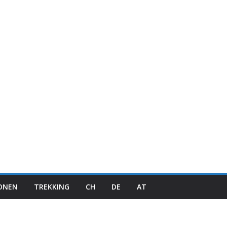
IONEN
TREKKING
CH
DE
AT