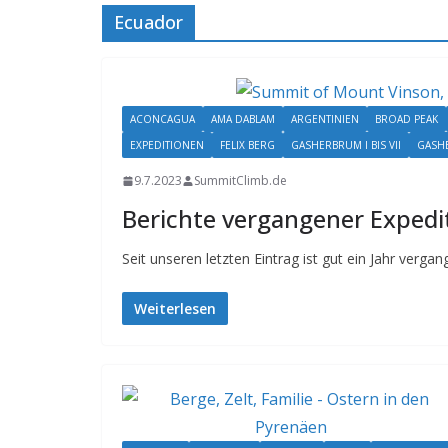
Ecuador
ACONCAGUA
AMA DABLAM
ARGENTINIEN
BROAD PEAK
EXPEDITIONEN
FELIX BERG
GASHERBRUM I BIS VII
GASHE
9.7.2023
SummitClimb.de
Berichte vergangener Expedi
Seit unseren letzten Eintrag ist gut ein Jahr verga
Weiterlesen