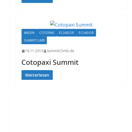
ANDEN
COTOPAXI
ECUADOR
ECUADOR
SUMMITCLIMB
18.11.2019
SummitClimb.de
Cotopaxi Summit
Weiterlesen