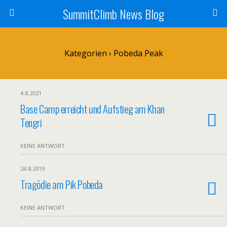
SummitClimb News Blog
Kategorien ›
Pobeda Peak
4.8.2021
Base Camp erreicht und Aufstieg am Khan
Tengri
KEINE ANTWORT
24.8.2019
Tragödie am Pik Pobeda
KEINE ANTWORT