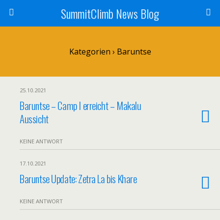
SummitClimb News Blog
Kategorien ›
Baruntse
25.10.2021
Baruntse – Camp I erreicht – Makalu
Aussicht
KEINE ANTWORT
17.10.2021
Baruntse Update: Zetra La bis Khare
KEINE ANTWORT