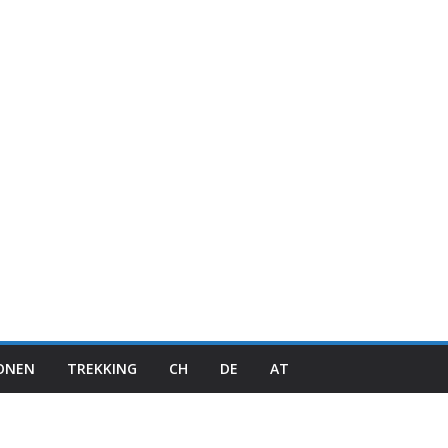
IONEN
TREKKING
CH
DE
AT