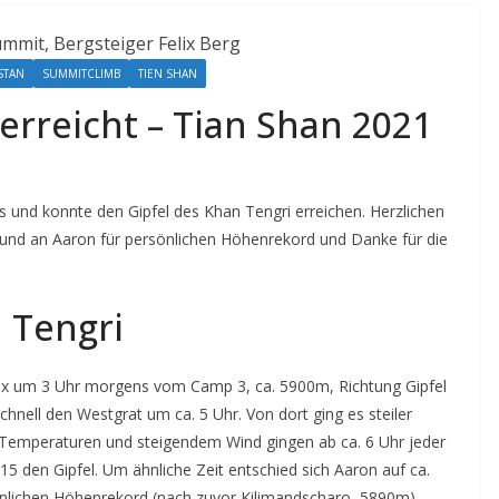
STAN
SUMMITCLIMB
TIEN SHAN
rreicht – Tian Shan 2021
nd konnte den Gipfel des Khan Tengri erreichen. Herzlichen
 und an Aaron für persönlichen Höhenrekord und Danke für die
 Tengri
Felix um 3 Uhr morgens vom Camp 3, ca. 5900m, Richtung Gipfel
schnell den Westgrat um ca. 5 Uhr. Von dort ging es steiler
er Temperaturen und steigendem Wind gingen ab ca. 6 Uhr jeder
:15 den Gipfel. Um ähnliche Zeit entschied sich Aaron auf ca.
lichen Höhenrekord (nach zuvor Kilimandscharo, 5890m).