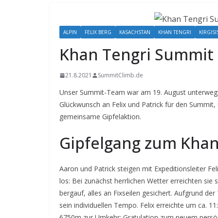
ALPIN
FELIX BERG
KASACHSTAN
KHAN TENGRI
KIRGISI
Khan Tengri Summit e
21.8.2021
SummitClimb.de
Unser Summit-Team war am 19. August unterwegs u
Glückwunsch an Felix und Patrick für den Summit,
gemeinsame Gipfelaktion.
Gipfelgang zum Khan
Aaron und Patrick steigen mit Expeditionsleiter 
los: Bei zunächst herrlichen Wetter erreichten sie 
bergauf, alles an Fixseilen gesichert. Aufgrund d
sein individuellen Tempo. Felix erreichte um ca. 11
6750m zur Umkehr: Gratulation zum neuem persön