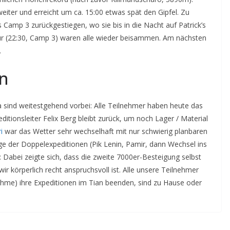
eiter und erreicht um ca. 15:00 etwas spät den Gipfel. Zu
 Camp 3 zurückgestiegen, wo sie bis in die Nacht auf Patrick’s
our (22:30, Camp 3) waren alle wieder beisammen. Am nächsten
.
an
sind weitestgehend vorbei: Alle Teilnehmer haben heute das
ditionsleiter Felix Berg bleibt zurück, um noch Lager / Material
i
war das Wetter sehr wechselhaft mit nur schwierig planbaren
ige der Doppelexpeditionen (Pik Lenin, Pamir, dann Wechsel ins
Dabei zeigte sich, dass die zweite 7000er-Besteigung selbst
ir körperlich recht anspruchsvoll ist. Alle unsere Teilnehmer
ahme) ihre Expeditionen im Tian beenden, sind zu Hause oder