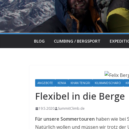
BLOG
CLIMBING / BERGSPORT
EXPEDIT
ANGEBOTE
KENIA
KHAN TENGRI
KILIMANDSCHARO
KI
Flexibel in die Berge
19.5.2020
SummitClimb.de
Für unsere Sommertouren
haben wie bei S
Natürlich wollen und müssen wir trotz de