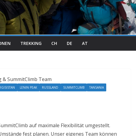
IONEN
TREKKING
CH
DE
AT
RGISISTAN
LENIN PEAK
RUSSLAND
SUMMITCLIMB
TANSANIA
ummitClimb auf maximale Flexibilität umgestellt.
r Umstände fest planen. Unser eigenes Team können