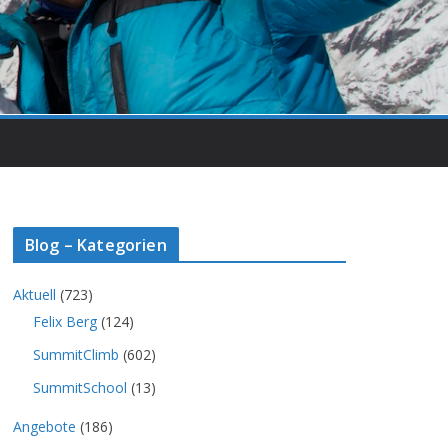
Blog – Kategorien
Aktuell
(723)
Felix Berg
(124)
SummitClimb
(602)
SummitSchool
(13)
Angebote
(186)