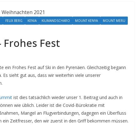
N
FELIX BERG
KENIA
KILIMANDSCHARO
MOUNT KENYA
MOUNT MERU
 Frohes Fest
ein Frohes Fest auf Ski in den Pyrenäen. Gleichzeitig begann
 Es sieht gut aus, dass wir weiterhin viele unserer
n.
ummit
ist dies tatsächlich wieder unser 1. Beitrag und auch in
nnen wie üblich. Leider ist die Covid-Bürokratie mit
ßnahmen, Mangel an Flugverbindungen, dagegen ein Überfluss
in Zeitfresser, den wir zuerst in den Griff bekommen müssen.