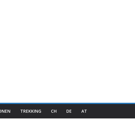
IONEN
TREKKING
CH
DE
AT