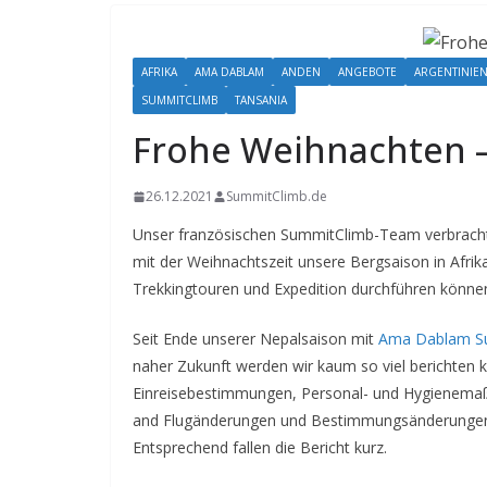
AFRIKA
AMA DABLAM
ANDEN
ANGEBOTE
ARGENTINIE
SUMMITCLIMB
TANSANIA
Frohe Weihnachten –
26.12.2021
SummitClimb.de
Unser französischen SummitClimb-Team verbrachte 
mit der Weihnachtszeit unsere Bergsaison in Afrika.
Trekkingtouren und Expedition durchführen könne
Seit Ende unserer Nepalsaison mit
Ama Dablam S
naher Zukunft werden wir kaum so viel berichten kö
Einreisebestimmungen, Personal- und Hygienema
and Flugänderungen und Bestimmungsänderungen e
Entsprechend fallen die Bericht kurz.