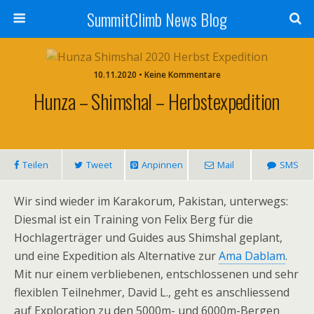
SummitClimb News Blog
10.11.2020 • Keine Kommentare
Hunza – Shimshal – Herbstexpedition
Teilen
Tweet
Anpinnen
Mail
SMS
Wir sind wieder im Karakorum, Pakistan, unterwegs:
Diesmal ist ein Training von Felix Berg für die
Hochlagerträger und Guides aus Shimshal geplant,
und eine Expedition als Alternative zur
Ama Dablam
.
Mit nur einem verbliebenen, entschlossenen und sehr
flexiblen Teilnehmer, David L., geht es anschliessend
auf Exploration zu den 5000m- und 6000m-Bergen