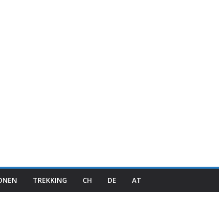
IONEN
TREKKING
CH
DE
AT