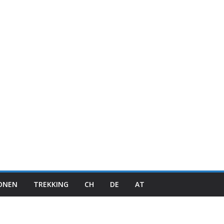
IONEN
TREKKING
CH
DE
AT