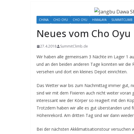
CHINA
CHO OYU
CHO OYU
HIMALAYA
SUMMITCLIMB
Neues vom Cho Oyu
27.4.2018
SummitClimb.de
Wir haben alle gemeinsam 3 Nächte im Lager 1 auf
und an den beiden anderen Tage konnten wir die Ro
versehen und dort ein kleines Depot einrichten.
Das Wetter war bis zum Nachmittag immer gut, n
sind wir mit dem Fixieren auch nicht weiter vora
interessant wie der Körper so reagiert mit den 
Trotzdem haben wir alle es gut überstanden und fü
Höhenrekord. Am dritten Tag sind wir dann wieder
Bei der nächsten Akklimatisationstour versuchen w