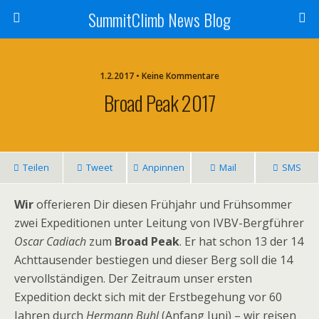
SummitClimb News Blog
1.2.2017 • Keine Kommentare
Broad Peak 2017
Teilen
Tweet
Anpinnen
Mail
SMS
Wir
offerieren Dir diesen Frühjahr und Frühsommer
zwei Expeditionen unter Leitung von IVBV-Bergführer
Oscar Cadiach
zum
Broad Peak
. Er hat schon 13 der 14
Achttausender bestiegen und dieser Berg soll die 14
vervollständigen. Der Zeitraum unser ersten
Expedition deckt sich mit der Erstbegehung vor 60
Jahren durch
Hermann Buhl
(Anfang Juni) – wir reisen