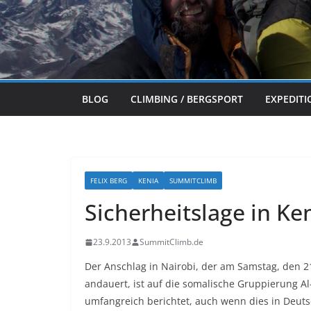
BLOG
CLIMBING / BERGSPORT
EXPEDIT
FELIX BERG
KENIA
SUMMITCLIMB
Sicherheitslage in Ke
23.9.2013
SummitClimb.de
Der Anschlag in Nairobi, der am Samstag, den 
andauert, ist auf die somalische Gruppierung A
umfangreich berichtet, auch wenn dies in Deuts