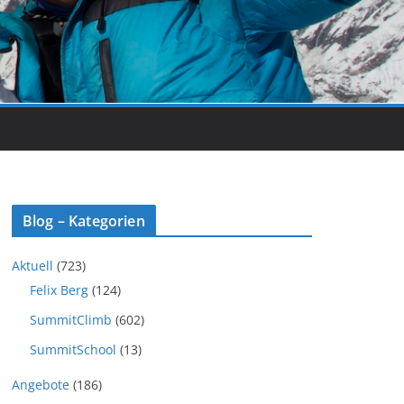
Blog – Kategorien
Aktuell
(723)
Felix Berg
(124)
SummitClimb
(602)
SummitSchool
(13)
Angebote
(186)