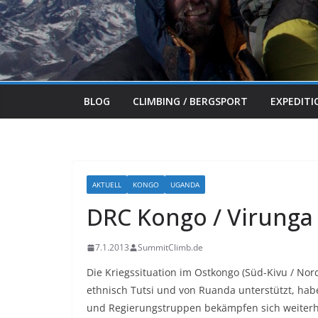
BLOG
CLIMBING / BERGSPORT
EXPEDIT
AKTUELL
KONGO
UGANDA
DRC Kongo / Virunga
7.1.2013
SummitClimb.de
Die Kriegssituation im Ostkongo (Süd-Kivu / Nord
ethnisch Tutsi und von Ruanda unterstützt, hab
und Regierungstruppen bekämpfen sich weiter