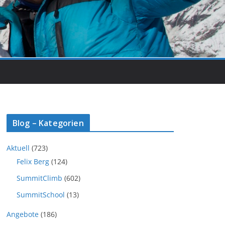
Blog – Kategorien
Aktuell
(723)
Felix Berg
(124)
SummitClimb
(602)
SummitSchool
(13)
Angebote
(186)